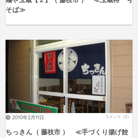
そば≫
2010年2月11日
コメント（2）
ちっきん（ 藤枝市 ） ≪手づくり揚げ餃