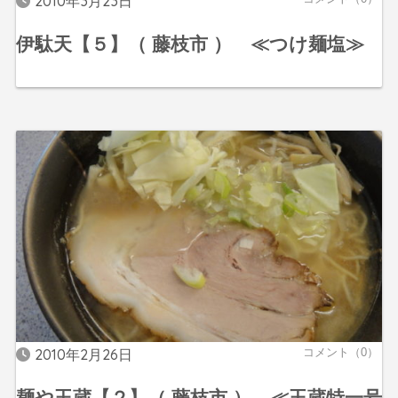
2010年3月23日
伊駄天【５】（ 藤枝市 ） ≪つけ麺塩≫
2010年2月26日
コメント（0）
麺や玉蔵【２】（ 藤枝市 ） ≪玉蔵特一号